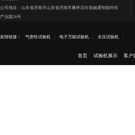
公司地址：山东省济南市山东省济南市桑梓店街道融通智能科技
产业园26号
友情链接：
气密性试验机
电子万能试验机
水压试验机
首页
试验机展示
客户